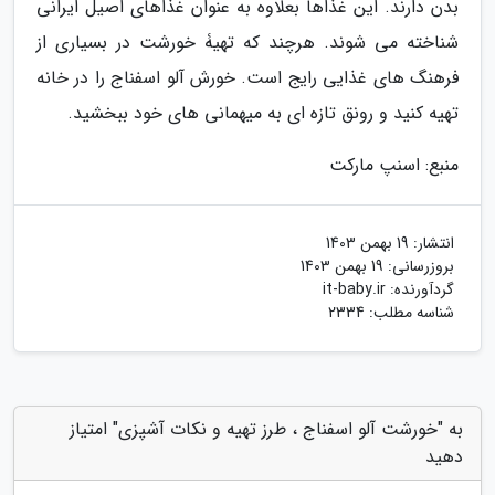
بدن دارند. این غذاها بعلاوه به عنوان غذاهای اصیل ایرانی
شناخته می شوند. هرچند که تهیۀ خورشت در بسیاری از
فرهنگ های غذایی رایج است. خورش آلو اسفناج را در خانه
تهیه کنید و رونق تازه ای به میهمانی های خود ببخشید.
منبع: اسنپ مارکت
انتشار:
19 بهمن 1403
بروزرسانی:
19 بهمن 1403
گردآورنده:
it-baby.ir
شناسه مطلب: 2334
به "خورشت آلو اسفناج ، طرز تهیه و نکات آشپزی" امتیاز
دهید