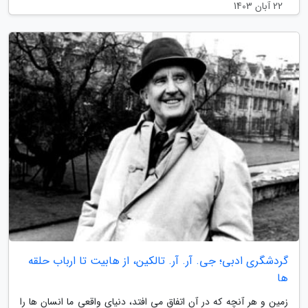
22 آبان 1403
گردشگری ادبی؛ جی. آر. آر. تالکین، از هابیت تا ارباب حلقه
ها
زمین و هر آنچه که در آن اتفاق می افتد، دنیای واقعی ما انسان ها را