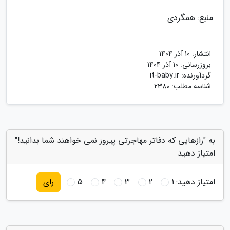
منبع: همگردی
انتشار:
10 آذر 1404
بروزرسانی:
10 آذر 1404
گردآورنده:
it-baby.ir
شناسه مطلب: 2380
به "رازهایی که دفاتر مهاجرتی پیروز نمی خواهند شما بدانید!"
امتیاز دهید
امتیاز دهید:
1
2
3
4
5
رای