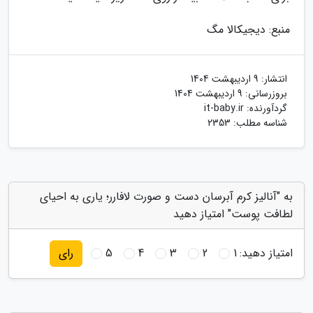
منبع: دیجیکالا مگ
انتشار:
9 اردیبهشت 1404
بروزرسانی:
9 اردیبهشت 1404
گردآورنده:
it-baby.ir
شناسه مطلب: 2353
به "آنالیز کرم آبرسان دست و صورت لافارر؛ یاری به احیای
لطافت پوست" امتیاز دهید
امتیاز دهید:
1
2
3
4
5
رای