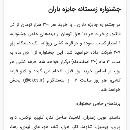
جشنواره زمستانه جایزه باران
در جشنواره جایزه باران ، با خرید هر 300 هزار تومان از کل
فاکتور و خرید هر 100 هزار تومان از برندهای حامی جشنواره،
1 امتیاز کسب نموده و در قرعه کشی روزانه، یک دستگاه پژو
207 شرکت داده خواهید شد. این جشنواره از 1 دی ماه به
مدت 3 ماه (30 اسفندماه) برگزار خواهد شد. قرعه کشی هر
روز، بر اساس خرید روز قبل، انجام می گردد و لایو قرعه
کشی، هر روز ساعت 17 از اینستاگرام (okcs.ir@) پخش
خواهد شد.
برندهای حامی جشنواره:
دلستر، نوین زعفران، فامیلا، ساحل کنار، کلییر، لوکس، داو،
پریل، پرسیل، شاوما، تاژ، هراز، شف هو، مای لیدی، رعنا،