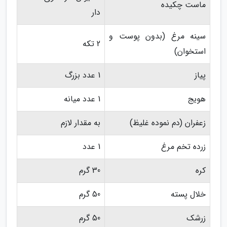
ماست چکیده
دار
سینه مرغ (بدون پوست و
2 تکه
استخوان)
پیاز
1 عدد بزرگ
هویج
1 عدد میانه
زعفران (دم نموده غلیظ)
به مقدار لازم
زرده تخم مرغ
1 عدد
کره
30 گرم
خلال پسته
50 گرم
زرشک
50 گرم