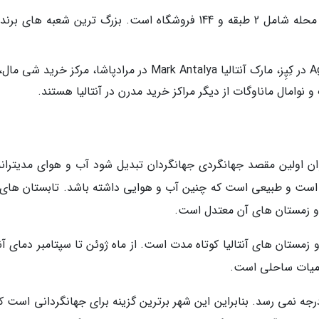
مرکز خرید آنتالیا Mall of Antalya در سینان محله شامل 2 طبقه و 144 فروشگاه است. بزرگ ترین شعبه ها
آنتالیا توربان مارینا، آگورا آنتالیا Agora Antalya در کِپِز، مارک آنتالیا Mark Antalya در مرادپاشا، مرکز خر
وان اولین مقصد جهانگردی جهانگردان تبدیل شود آب و هوای مدیترانه
فته است و طبیعی است که چنین آب و هوایی داشته باشد. تابستان های 
زمستان های آنتالیا کوتاه مدت است. از ماه ژوئن تا سپتامبر دمای آنت
اوه در زمستان های آنتالیا دما معمولا به زیر 10 درجه نمی رسد. بنابراین این شهر برترین گزینه برای جهانگردانی است