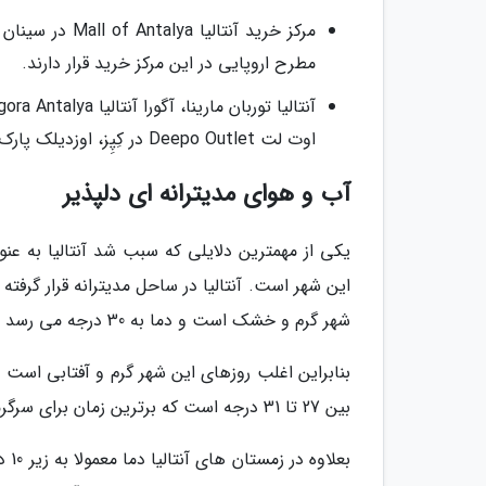
مطرح اروپایی در این مرکز خرید قرار دارند.
اوت لت Deepo Outlet در کِپِز، اوزدیلک پارک و نوامال ماناوگات از دیگر مراکز خرید مدرن در آنتالیا هستند.
آب و هوای مدیترانه ای دلپذیر
یکی از مهمترین دلایلی که سبب شد آنتالیا به عن
این شهر است. آنتالیا در ساحل مدیترانه قرار گر
شهر گرم و خشک است و دما به 30 درجه می رسد و زمستان های آن معتدل است.
بنابراین اغلب روزهای این شهر گرم و آفتابی است و 
بین 27 تا 31 درجه است که برترین زمان برای سرگرمیات ساحلی است.
بعل