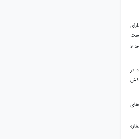
رای
است
تی و
 در
کفش
 اغلب مغازه های
 منطقه کنیالتی از دیگر مراکز خرید آنتالیا است. این مرکز خرید 3 طبقه 130 مغازه