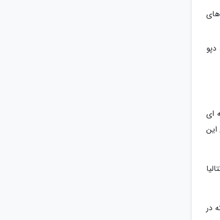
ی برندهای
ید شی مال، دپو
 ای
این
الیا
 که در