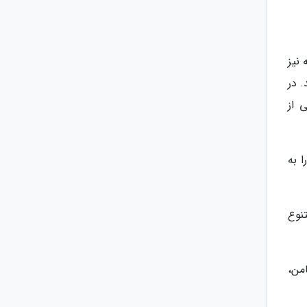
نیز
 در
 از
 به
نوع
امن،