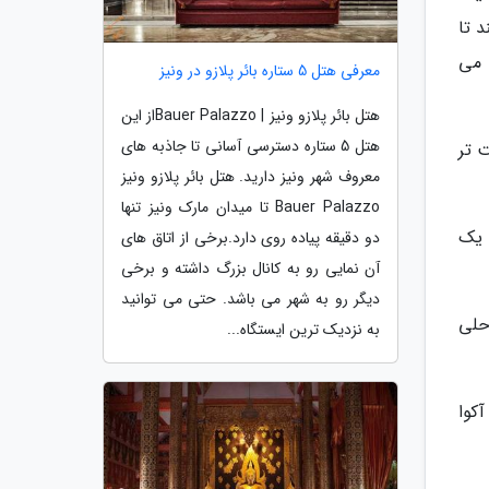
د تا
 می
معرفی هتل 5 ستاره بائر پلازو در ونیز
هتل بائر پلازو ونیز | Bauer Palazzoاز این
هتل 5 ستاره دسترسی آسانی تا جاذبه های
 تر
معروف شهر ونیز دارید. هتل بائر پلازو ونیز
Bauer Palazzo تا میدان مارک ونیز تنها
ی یک
دو دقیقه پیاده روی دارد.برخی از اتاق های
آن نمایی رو به کانال بزرگ داشته و برخی
دیگر رو به شهر می باشد. حتی می توانید
حلی
به نزدیک ترین ایستگاه...
کوا