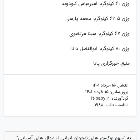
وزن 60 کیلوگرم: امیرعباس کبودوند
وزن 63.5 کیلوگرم: محمد پارسی
وزن 67 کیلوگرم: سینا مرتضوی
وزن 80 کیلوگرم: ابوالفضل دانا.
منبع: خبرگزاری پانا
انتشار:
15 خرداد 1401
بروزرسانی:
15 خرداد 1401
گردآورنده:
it-baby.ir
شناسه مطلب: 1988
به "سهم بوکسور های نوجوان ایرانی از مدال های آسیایی"