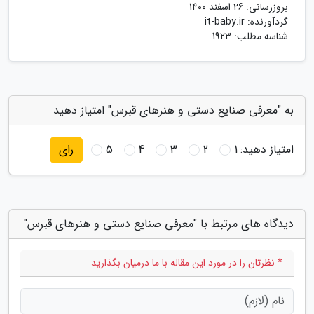
بروزرسانی:
26 اسفند 1400
گردآورنده:
it-baby.ir
شناسه مطلب: 1923
به "معرفی صنایع دستی و هنرهای قبرس" امتیاز دهید
امتیاز دهید:
1
2
3
4
5
رای
دیدگاه های مرتبط با "معرفی صنایع دستی و هنرهای قبرس"
* نظرتان را در مورد این مقاله با ما درمیان بگذارید