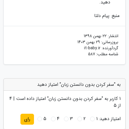
دهید.
منبع: پیام دلتا
انتشار:
22 بهمن 1398
بروزرسانی:
29 بهمن 1403
گردآورنده:
it-baby.ir
شناسه مطلب: 587
به "سفر کردن بدون دانستن زبان" امتیاز دهید
1
کاربر به "
سفر کردن بدون دانستن زبان
" امتیاز داده است |
4
از 5
امتیاز دهید:
1
2
3
4
5
رای