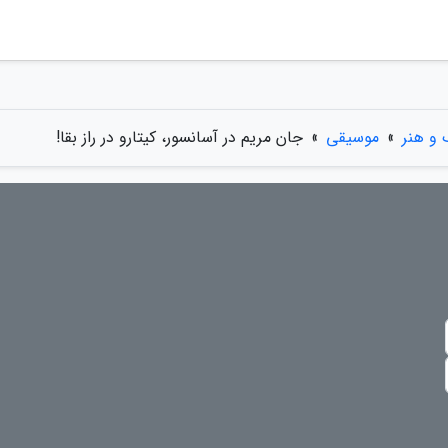
 و هنر
»
موسیقی
»
جان مریم در آسانسور، کیتارو در راز بقا!