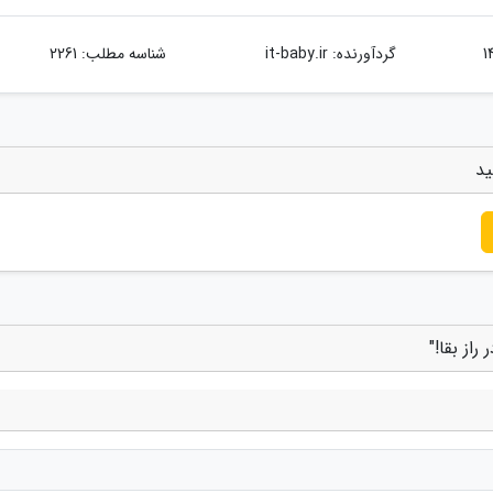
گردآورنده:
it-baby.ir
شناسه مطلب: 2261
ید
از بقا!"