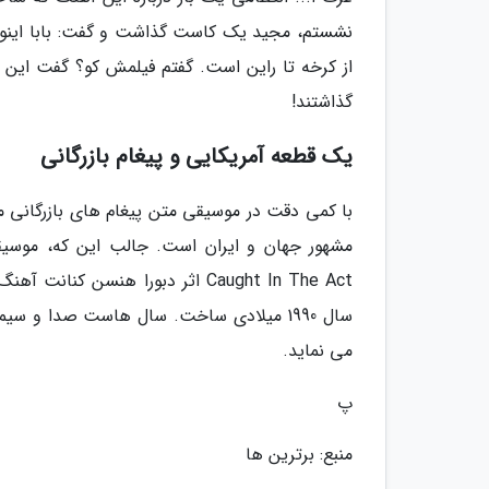
نشستم، مجید یک کاست گذاشت و گفت: بابا اینو گو
از کرخه تا راین است. گفتم فیلمش کو؟ گفت این فع
گذاشتند!
یک قطعه آمریکایی و پیغام بازرگانی
با کمی دقت در موسیقی متن پیغام های بازرگانی 
مشهور جهان و ایران است. جالب این که، موسیقی 
سال 1990 میلادی ساخت. سال هاست صدا و سیم
می نماید.
پ
منبع: برترین ها