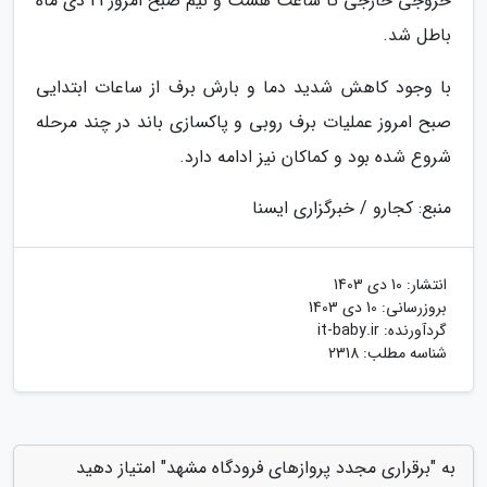
خروجی خارجی تا ساعت هشت و نیم صبح امروز 21 دی ماه
باطل شد.
با وجود کاهش شدید دما و بارش برف از ساعات ابتدایی
صبح امروز عملیات برف روبی و پاکسازی باند در چند مرحله
شروع شده بود و کماکان نیز ادامه دارد.
منبع: کجارو / خبرگزاری ایسنا
انتشار:
10 دی 1403
بروزرسانی:
10 دی 1403
گردآورنده:
it-baby.ir
شناسه مطلب: 2318
به "برقراری مجدد پروازهای فرودگاه مشهد" امتیاز دهید